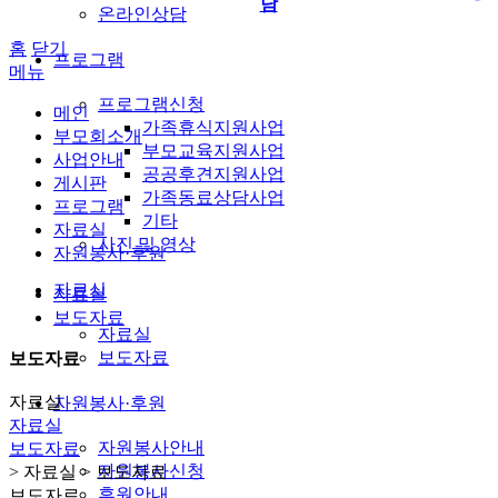
담
온라인상담
홈
닫기
프로그램
메뉴
프로그램신청
메인
가족휴식지원사업
부모회소개
부모교육지원사업
사업안내
공공후견지원사업
게시판
가족동료상담사업
프로그램
기타
자료실
사진 및 영상
자원봉사·후원
자료실
자료실
보도자료
자료실
보도자료
보도자료
자료실
자원봉사·후원
자료실
자원봉사안내
보도자료
자원봉사신청
> 자료실 > 보도자료
후원안내
보도자료