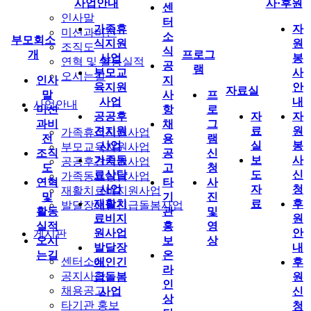
사업안내
사·후원
센
인사말
터
가족휴
자
미션과비전
소
부모회소
식지원
원
조직도
식
개
프로그
사업
봉
연혁 및 활동실적
공
램
부모교
사
오시는길
인사
지
육지원
안
자료실
말
사
프
사업
내
사업안내
미션
항
로
공공후
자
자
과비
채
그
견지원
료
원
가족휴식지원사업
전
용
램
사업
실
봉
부모교육지원사업
조직
공
신
가족동
보
사
공공후견지원사업
도
고
청
료상담
도
신
가족동료상담사업
연혁
타
사
사업
자
청
재활치료비지원사업
및
기
진
재활치
료
후
발달장애인긴급돌봄사업
활동
관
및
료비지
원
실적
홍
영
원사업
안
게시판
오시
보
상
발달장
내
는길
온
센터소식
애인긴
후
라
공지사항
급돌봄
원
인
채용공고
사업
신
상
타기관 홍보
청