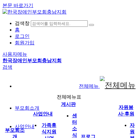
본문 바로가기
검색창
홈
로그인
회원가입
사용자메뉴
한국장애인부모회충남지회
검색
전체메뉴
전체메뉴표
게시판
자원봉
부모회소개
사업안내
사·후원
센
터
가족휴
자
사업안내
소
부모회소
식지원
원
식
개
프로그