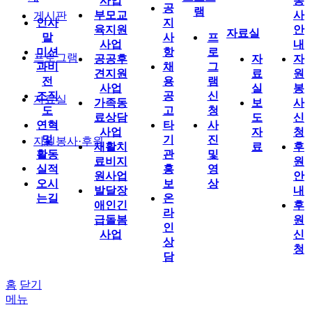
사업
봉
공
램
부모교
사
게시판
인사
지
육지원
안
자료실
말
사
프
사업
내
미션
항
로
프로그램
공공후
자
자
과비
채
그
견지원
료
원
전
용
램
사업
실
봉
조직
공
신
자료실
가족동
보
사
도
고
청
료상담
도
신
연혁
타
사
사업
자
청
및
기
진
자원봉사·후원
재활치
료
후
활동
관
및
료비지
원
실적
홍
영
원사업
안
오시
보
상
발달장
내
는길
온
애인긴
후
라
급돌봄
원
인
사업
신
상
청
담
홈
닫기
메뉴