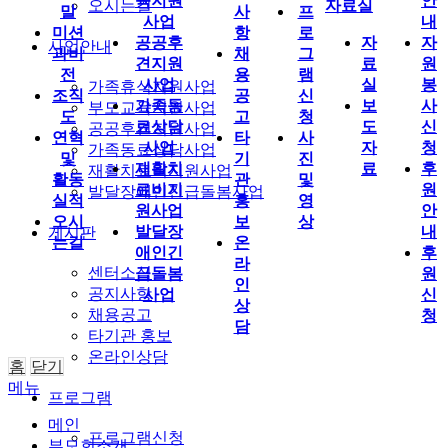
육지원
안
오시는길
자료실
말
사
프
사업
내
미션
항
로
공공후
자
자
사업안내
과비
채
그
견지원
료
원
전
용
램
사업
실
봉
가족휴식지원사업
조직
공
신
가족동
보
사
부모교육지원사업
도
고
청
료상담
도
신
공공후견지원사업
연혁
타
사
사업
자
청
가족동료상담사업
및
기
진
재활치
료
후
재활치료비지원사업
활동
관
및
료비지
원
발달장애인긴급돌봄사업
실적
홍
영
원사업
안
오시
보
상
발달장
내
게시판
는길
온
애인긴
후
라
센터소식
급돌봄
원
인
공지사항
사업
신
상
채용공고
청
담
타기관 홍보
온라인상담
홈
닫기
메뉴
프로그램
메인
프로그램신청
부모회소개