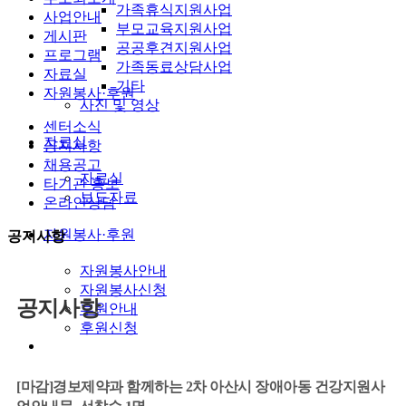
가족휴식지원사업
사업안내
부모교육지원사업
게시판
공공후견지원사업
프로그램
가족동료상담사업
자료실
기타
자원봉사·후원
사진 및 영상
센터소식
자료실
공지사항
채용공고
자료실
타기관 홍보
보도자료
온라인상담
자원봉사·후원
공지사항
자원봉사안내
자원봉사신청
공지사항
후원안내
후원신청
[마감]경보제약과 함께하는 2차 아산시 장애아동 건강지원사