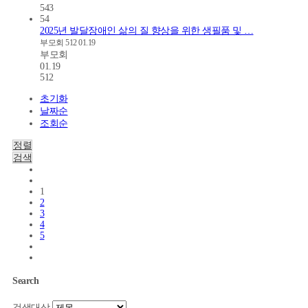
543
54
2025년 발달장애인 삶의 질 향상을 위한 생필품 및 …
부모회
512
01.19
부모회
01.19
512
초기화
날짜순
조회순
정렬
검색
1
2
3
4
5
Search
검색대상