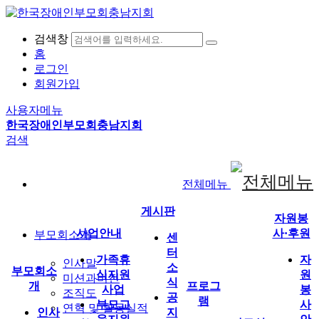
검색창
홈
로그인
회원가입
사용자메뉴
한국장애인부모회충남지회
검색
전체메뉴
게시판
자원봉
사업안내
사·후원
부모회소개
센
터
가족휴
자
인사말
소
부모회소
식지원
원
미션과비전
식
개
프로그
사업
봉
조직도
공
램
부모교
사
연혁 및 활동실적
인사
지